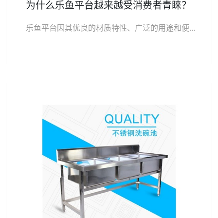
为什么乐鱼平台越来越受消费者青睐？
乐鱼平台因其优良的材质特性、广泛的用途和便捷的选购与使用方式而备受消费者青睐。在选择和使用乐鱼平台时，应关注其材质、质量、用途以及清洁与保养等方面的问题，以…